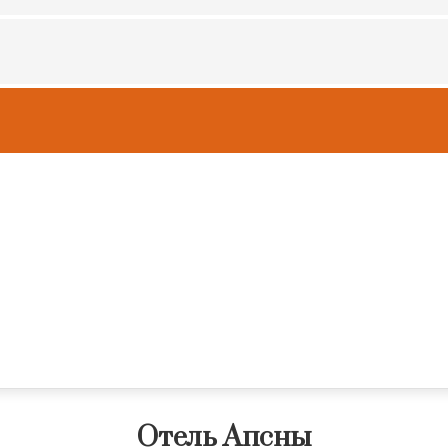
е
Отель Апсны