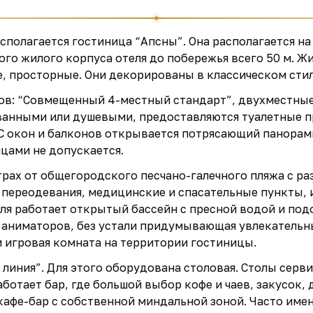
располагается гостиница “Апсны”. Она располагается 
ного жилого корпуса отеля до побережья всего 50 м. 
, просторные. Они декорированы в классическом стил
в: “Совмещенный 4-местный стандарт”, двухместные 
ванными или душевыми, предоставляются туалетные п
С окон и балконов открывается потрясающий панорамн
цами не допускается.
трах от общегородского песчано-галечного пляжа с р
 переодевания, медицинские и спасательные пункты,
еля работает открытый бассейн с пресной водой и по
 аниматоров, без устали придумывающая увлекательны
 игровая комната на территории гостиницы.
 линия”. Для этого оборудована столовая. Столы сер
аботает бар, где большой выбор кофе и чаев, закусок,
афе-бар с собственной миндальной зоной. Часто имен